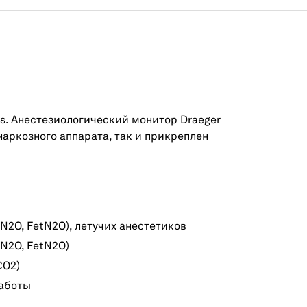
s. Анестезиологический монитор Draeger
наркозного аппарата, так и прикреплен
N2O, FetN2O), летучих анестетиков
N2O, FetN2O)
CO2)
работы