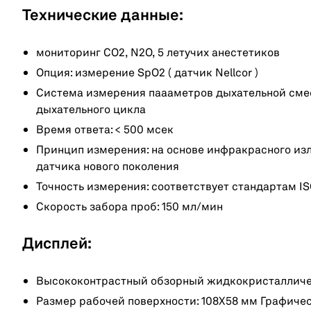
Технические данные:
мониторинг CO2, N2O, 5 летучих анестетиков
Опция: измерение SpO2 ( датчик Nellcor )
Система измерения паааметров дыхательной смес
дыхательного цикла
Время ответа: < 500 мсек
Принцип измерения: на основе инфракрасного из
датчика нового поколения
Точность измерения: соответствует стандартам IS
Скорость забора проб: 150 мл/мин
Дисплей:
Высококонтрастный обзорный жидкокристалличе
Размер рабочей поверхности: 108Х58 мм Графиче