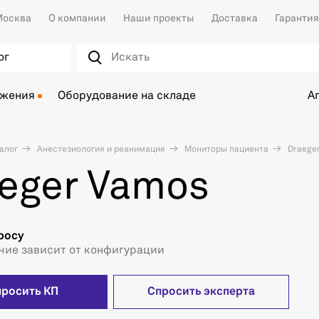
осква
О компании
Наши проекты
Доставка
Гарантия
ог
ожения
Оборудование на складе
А
алог
Анестезиология и реанимация
Мониторы пациента
Draege
eger Vamos
росу
чие зависит от конфигурации
просить КП
Спросить эксперта