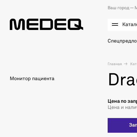
Ваш город —
М
Катал
Спецпредл
Главная
Кат
Dra
Монитор пациента
Цена по зап
Цена и нали
За