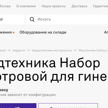
осква
О компании
Наши проекты
Доставка
Гарантия
ог
ожения
Оборудование на складе
А
алог
Хирургия
Хирургические инструменты
Медтехника Набор с
дтехника Набор
тровой для гине
росу
чие зависит от конфигурации