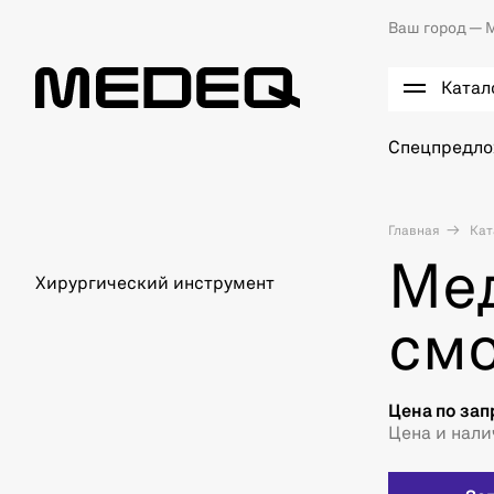
Ваш город —
М
Катал
Спецпредл
Главная
Кат
Ме
Хирургический инструмент
смо
Цена по зап
Цена и нали