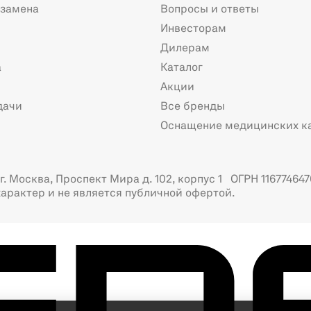
 замена
Вопросы и ответы
Инвесторам
Дилерам
а
Каталог
Акции
дачи
Все бренды
Оснащение медицинских к
. Москва, Проспект Мира д. 102, корпус 1 ОГРН 116774647
арактер и не является публичной офертой.