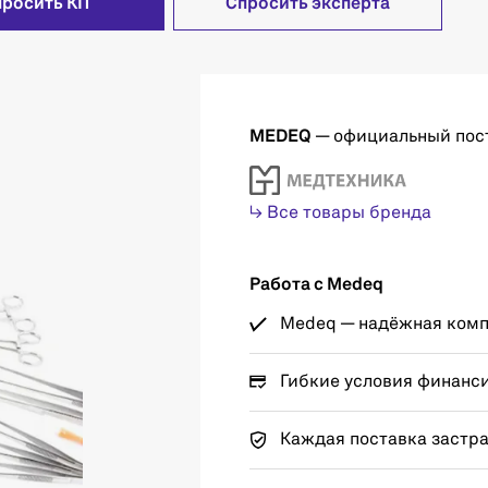
просить КП
Спросить эксперта
MEDEQ
— официальный пос
↳ Все товары бренда
Работа с Medeq
Medeq — надёжная компа
Гибкие условия финанс
Каждая поставка застр