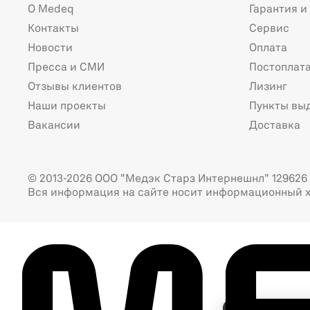
О Medeq
Гарантия и
Контакты
Сервис
Новости
Оплата
Пресса и СМИ
Постоплат
Отзывы клиентов
Лизинг
Наши проекты
Пункты вы
Вакансии
Доставка
© 2013-2026 ООО "Медэк Старз Интернешнл" 129626 г
Вся информация на сайте носит информационный х