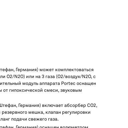
Штефан, Германия) может комплектоваться
и О2/N2O) или на 3 газа (О2/воздух/N2O, с
сительный модуль аппарата Portec оснащен
ы от гипоксической смеси, звуковым
(Штефан, Германия) включает абсорбер CO2,
я резервного мешка, клапан регулировки
ланг подачи свежего газа.
Штефан, Германия) оснащен волюметром,