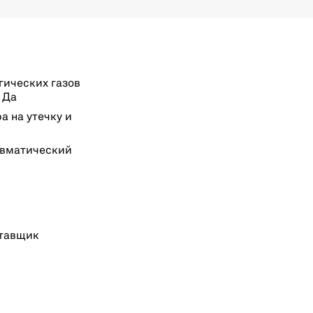
гических газов
 Да
а на утечку и
евматический
тавщик