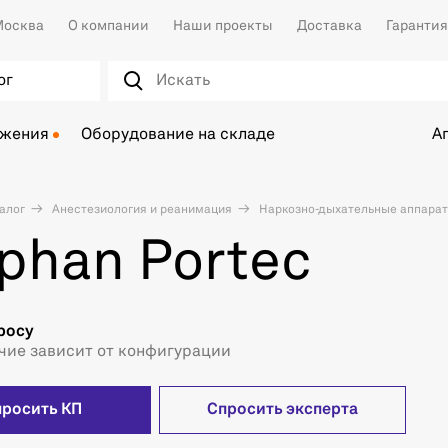
осква
О компании
Наши проекты
Доставка
Гарантия
ог
ожения
Оборудование на складе
А
алог
Анестезиология и реанимация
Наркозно-дыхательные аппара
phan Portec
росу
чие зависит от конфигурации
просить КП
Спросить эксперта