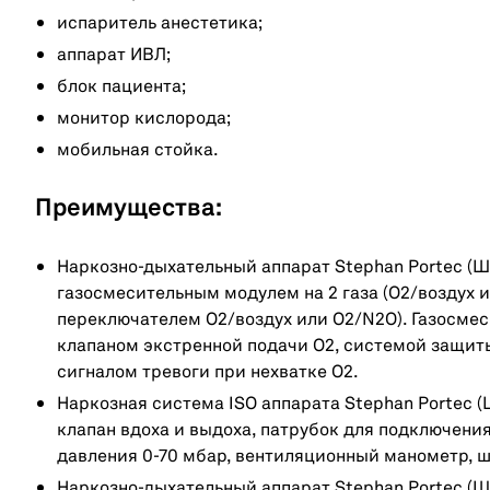
испаритель анестетика;
аппарат ИВЛ;
блок пациента;
монитор кислорода;
мобильная стойка.
Преимущества:
Наркозно-дыхательный аппарат Stephan Portec (
газосмесительным модулем на 2 газа (О2/воздух ил
переключателем О2/воздух или О2/N2О). Газосме
клапаном экстренной подачи O2, системой защит
сигналом тревоги при нехватке O2.
Наркозная система ISO аппарата Stephan Portec 
клапан вдоха и выдоха, патрубок для подключени
давления 0-70 мбар, вентиляционный манометр, ш
Наркозно-дыхательный аппарат Stephan Portec (