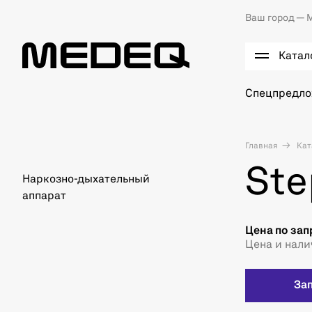
Ваш город —
М
Катал
Спецпредл
Главная
Кат
Ste
Наркозно-дыхательный
аппарат
Цена по зап
Цена и нали
За