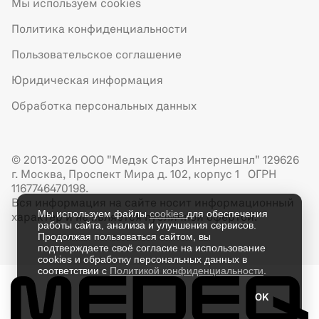
Мы используем cookies
Политика конфиденциальности
Пользовательское соглашение
Юридическая информация
Обработка персональных данных
© 2013-2026 ООО "Медэк Старз Интернешнл" 129626
г. Москва, Проспект Мира д. 102, корпус 1 ОГРН
1167746470198.
Вся информация на сайте носит информационный
Мы используем файлы
cookies
для обеспечения
характер и не является публичной офертой.
работы сайта, анализа и улучшения сервисов.
Продолжая пользоваться сайтом, вы
подтверждаете своё согласие на использование
cookies и обработку персональных данных в
соответствии с
Политикой конфиденциальности
.
OK