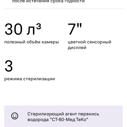
после истечения срока годности
30 л³
7"
полезный объём камеры
цветной сенсорный
дисплей
3
режима стерилизации
Стерилизующий агент перекись
водорода "СТ-60-Мед ТеКо"