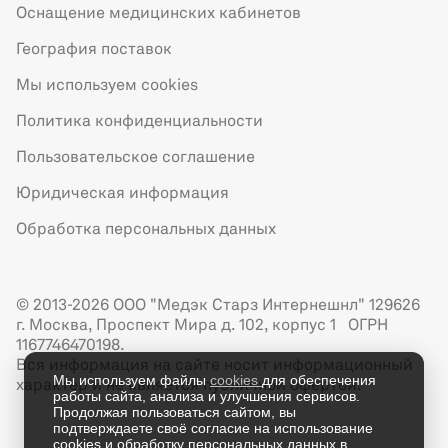
Оснащение медицинских кабинетов
География поставок
Мы используем cookies
Политика конфиденциальности
Пользовательское соглашение
Юридическая информация
Обработка персональных данных
© 2013-2026 ООО "Медэк Старз Интернешнл" 129626
г. Москва, Проспект Мира д. 102, корпус 1 ОГРН
1167746470198.
Вся информация на сайте носит информационный
Мы используем файлы
cookies
для обеспечения
характер и не является публичной офертой.
работы сайта, анализа и улучшения сервисов.
Продолжая пользоваться сайтом, вы
подтверждаете своё согласие на использование
cookies и обработку персональных данных в