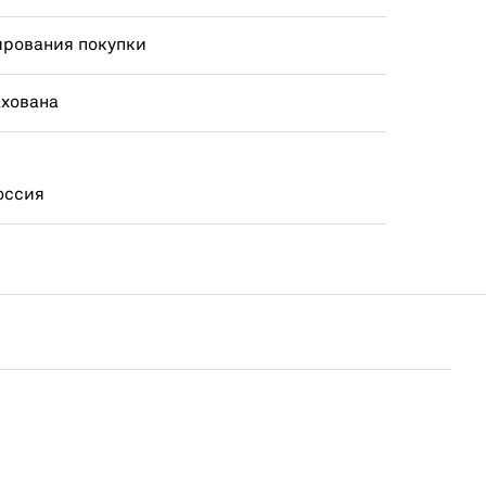
ирования покупки
ахована
оссия