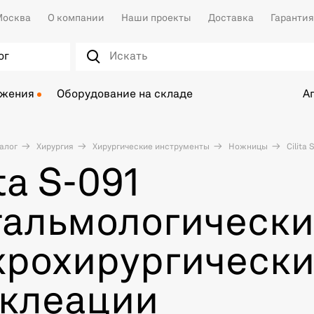
осква
О компании
Наши проекты
Доставка
Гарантия
ог
ожения
Оборудование на складе
А
алог
Хирургия
Хирургические инструменты
Ножницы
Cilita
ita S-091
альмологически
рохирургически
уклеации