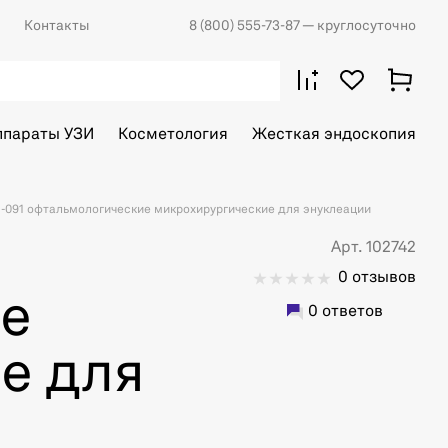
Контакты
8 (800) 555-73-87
— круглосуточно
ппараты УЗИ
Косметология
Жесткая эндоскопия
 S-091 офтальмологические микрохирургические для энуклеации
Арт. 102742
0 отзывов
е
0 ответов
е для