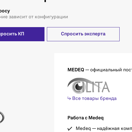
росу
чие зависит от конфигурации
просить КП
Спросить эксперта
MEDEQ
— официальный пос
↳ Все товары бренда
Работа с Medeq
Medeq — надёжная компа