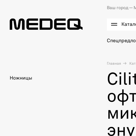
Ваш город —
М
Катал
Спецпредл
Главная
Кат
Cil
Ножницы
офт
мик
эн