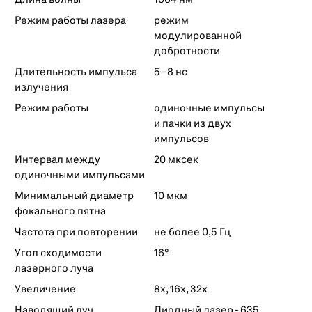
Длина волны
1064 нм
Режим работы лазера
режим
модулированной
добротности
Длительность импульса
5–8 нс
излучения
Режим работы
одиночные импульсы
и пачки из двух
импульсов
Интервал между
20 мксек
одиночными импульсами
Минимальный диаметр
10 мкм
фокального пятна
Частота при повторении
не более 0,5 Гц
Угол сходимости
16°
лазерного луча
Увеличение
8x, 16x, 32x
Наводящий луч
Диодный лазер - 635