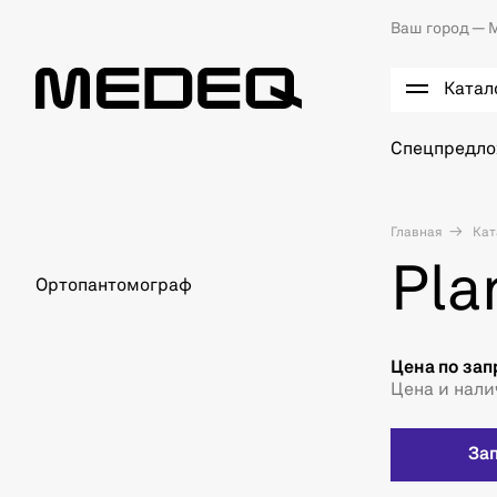
Ваш город —
М
Катал
Спецпредл
Главная
Кат
Pla
Ортопантомограф
Цена по зап
Цена и нали
За