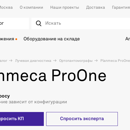
осква
О компании
Наши проекты
Доставка
Гарантия
ог
ожения
Оборудование на складе
А
алог
Лучевая диагностика
Ортопантомографы
Planmeca ProOne
nmeca ProOne
росу
чие зависит от конфигурации
просить КП
Спросить эксперта