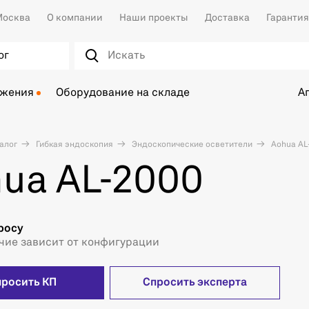
осква
О компании
Наши проекты
Доставка
Гарантия
ог
ожения
Оборудование на складе
А
алог
Гибкая эндоскопия
Эндоскопические осветители
Aohua AL
ua AL-2000
росу
чие зависит от конфигурации
просить КП
Спросить эксперта