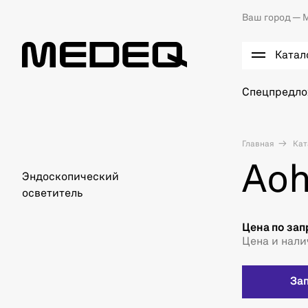
Ваш город —
М
Катал
Спецпредл
Главная
Кат
Aoh
Эндоскопический
осветитель
Цена по зап
Цена и нали
За