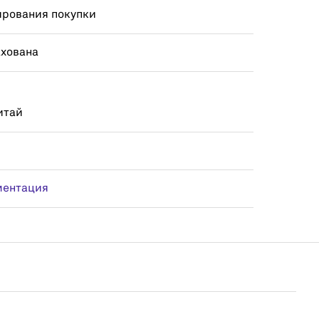
ирования покупки
ахована
итай
ментация