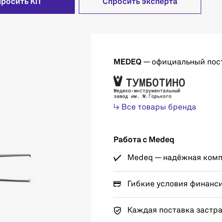
просить КП
Спросить эксперта
MEDEQ
— официальный пос
↳ Все товары бренда
Работа с Medeq
Medeq — надёжная компа
Гибкие условия финанс
Каждая поставка застр