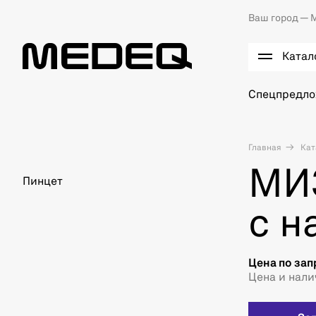
Ваш город —
М
Катал
Спецпредл
Главная
Кат
МИЗ
Пинцет
с н
Цена по зап
Цена и нали