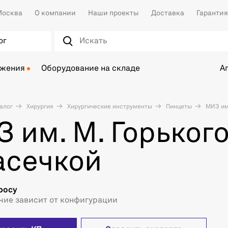
осква
О компании
Наши проекты
Доставка
Гарантия
ог
ожения
Оборудование на складе
А
алог
Хирургия
Хирургические инструменты
Пинцеты
МИЗ им.
 им. М. Горького
асечкой
росу
чие зависит от конфигурации