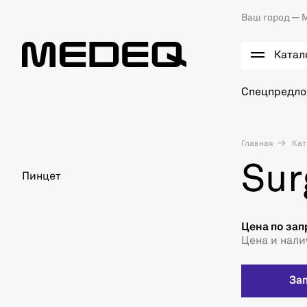
Ваш город —
М
Катал
Спецпредл
Главная
Кат
Sur
Пинцет
Цена по зап
Цена и нали
За