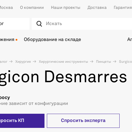
осква
О компании
Наши проекты
Доставка
Гарантия
ог
ожения
Оборудование на складе
А
алог
Хирургия
Хирургические инструменты
Пинцеты
Surgico
gicon Desmarres 
росу
чие зависит от конфигурации
просить КП
Спросить эксперта