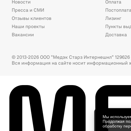
Новости
Оплата
Пресса и СМИ
Постоплат
Отзывы клиентов
Лизинг
Наши проекты
Пункты вы
Вакансии
Доставка
© 2013-2026 ООО "Медэк Старз Интернешнл" 129626 г
Вся информация на сайте носит информационный х
Мы использу
Продолжая пол
обработку пер