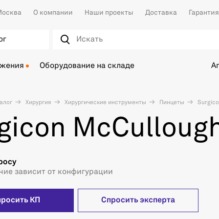
осква
О компании
Наши проекты
Доставка
Гарантия
ог
ожения
Оборудование на складе
А
алог
Хирургия
Хирургические инструменты
Пинцеты
Surgico
gicon McCulloug
росу
чие зависит от конфигурации
просить КП
Спросить эксперта