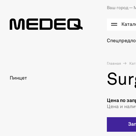
Ваш город —
М
Катал
Спецпредл
Главная
Кат
Sur
Пинцет
Цена по зап
Цена и нали
За