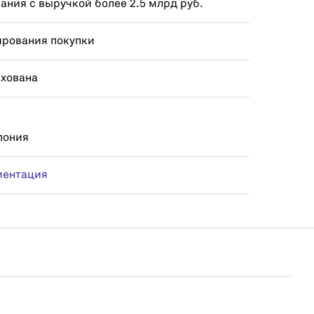
ния с выручкой более 2.5 млрд руб.
ирования покупки
ахована
пония
ментация