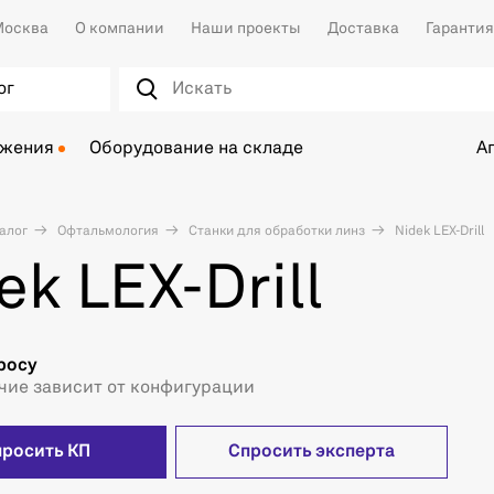
осква
О компании
Наши проекты
Доставка
Гарантия
ог
ожения
Оборудование на складе
А
алог
Офтальмология
Станки для обработки линз
Nidek LEX-Drill
ek LEX-Drill
росу
чие зависит от конфигурации
просить КП
Спросить эксперта