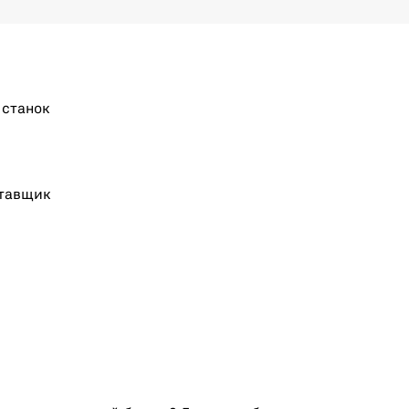
 станок
тавщик