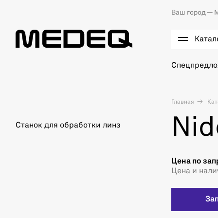
Ваш город —
М
Катал
Спецпредл
Главная
Кат
Nid
Станок для обработки линз
Цена по зап
Цена и нали
За