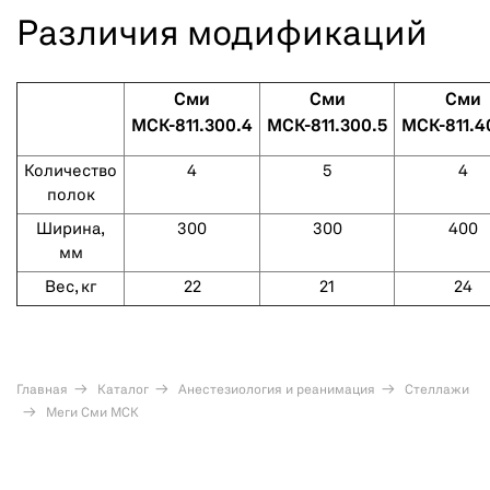
Различия модификаций
Сми
Сми
Сми
МСК-811.300.4
МСК-811.300.5
МСК-811.4
Количество
4
5
4
полок
Ширина,
300
300
400
мм
Вес, кг
22
21
24
Главная
Каталог
Анестезиология и реанимация
Стеллажи
Меги Сми МСК