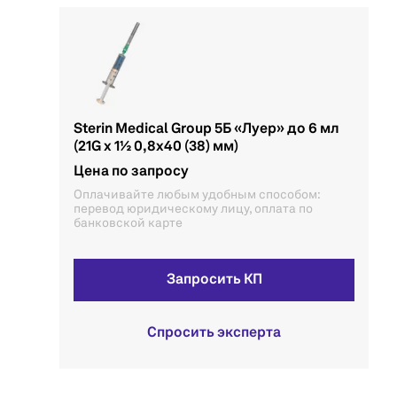
Sterin Medical Group 5Б «Луер» до 6 мл
(21G x 1½ 0,8х40 (38) мм)
Цена по запросу
Оплачивайте любым удобным способом:
перевод юридическому лицу, оплата по
банковской карте
Запросить КП
Спросить эксперта