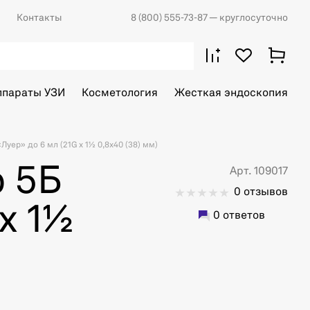
Контакты
8 (800) 555-73-87
— круглосуточно
ппараты УЗИ
Косметология
Жесткая эндоскопия
Луер» до 6 мл (21G x 1½ 0,8х40 (38) мм)
p 5Б
Арт. 109017
0 отзывов
x 1½
0 ответов