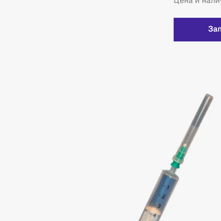
Цена и нали
За