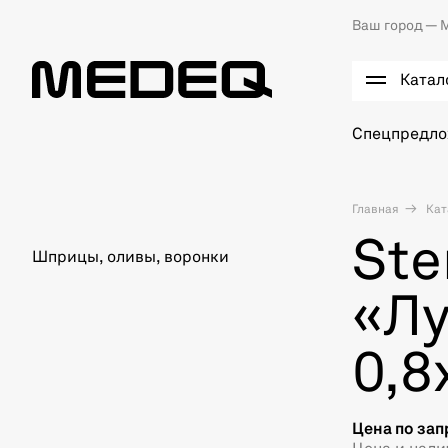
Ваш город —
М
Катал
Спецпредл
Главная
Кат
Ste
Шприцы, оливы, воронки
«Лу
0,8
Цена по зап