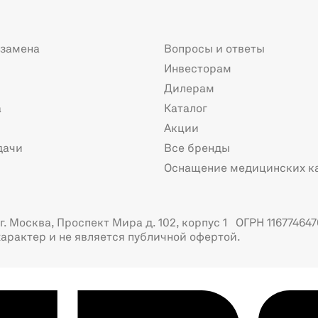
 замена
Вопросы и ответы
Инвесторам
Дилерам
а
Каталог
Акции
дачи
Все бренды
Оснащение медицинских к
. Москва, Проспект Мира д. 102, корпус 1 ОГРН 116774647
арактер и не является публичной офертой.