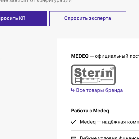
чие зависит от конфигурации
просить КП
Спросить эксперта
MEDEQ
— официальный пос
↳ Все товары бренда
Работа с Medeq
Medeq — надёжная компа
Гибкие условия финанс