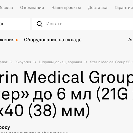
осква
О компании
Наши проекты
Доставка
Гарантия
ог
ожения
Оборудование на складе
А
алог
Хирургия
Шприцы, оливы, воронки
Sterin Medical Group 5Б «
rin Medical Grou
ер» до 6 мл (21G 
х40 (38) мм)
росу