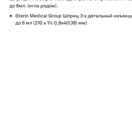
до 6мл. (игла рядом).
Sterin Medical Group Шприц 3-х детальный инъек
до 6 мл (21G x 1½ 0,8х40(38) мм)