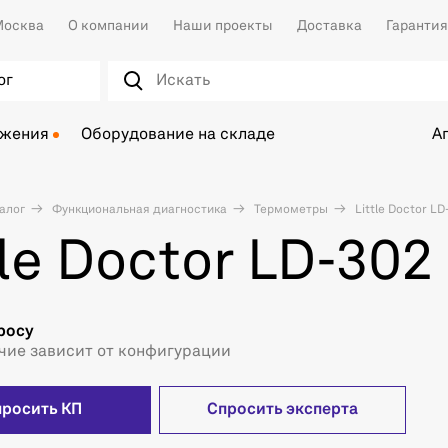
осква
О компании
Наши проекты
Доставка
Гарантия
ог
ожения
Оборудование на складе
А
алог
Функциональная диагностика
Термометры
Little Doctor LD
tle Doctor LD-302
росу
чие зависит от конфигурации
просить КП
Спросить эксперта