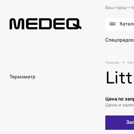
Ваш город —
М
Катал
Спецпредл
Главная
Кат
Lit
Термометр
Цена по зап
Цена и нали
За