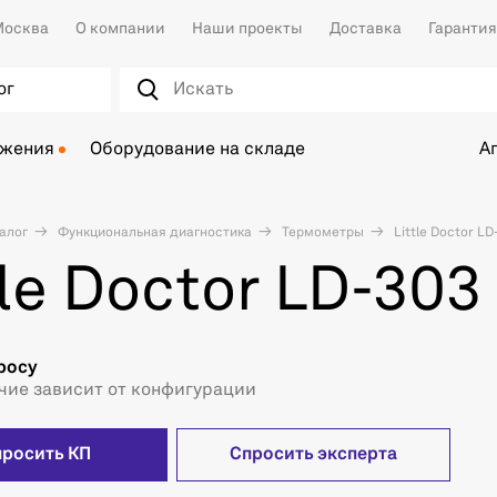
осква
О компании
Наши проекты
Доставка
Гарантия
ог
ожения
Оборудование на складе
А
алог
Функциональная диагностика
Термометры
Little Doctor LD
tle Doctor LD-303
росу
чие зависит от конфигурации
просить КП
Спросить эксперта