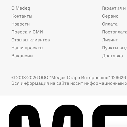
О Medeq
Гарантия и
Контакты
Сервис
Новости
Оплата
Пресса и СМИ
Постоплат
Отзывы клиентов
Лизинг
Наши проекты
Пункты вы
Вакансии
Доставка
© 2013-2026 ООО "Медэк Старз Интернешнл" 129626 г
Вся информация на сайте носит информационный х