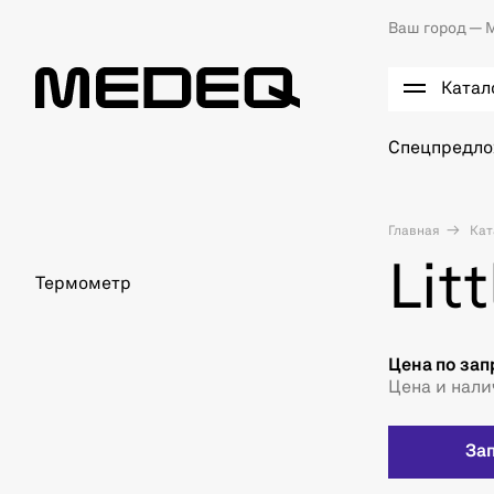
Ваш город —
М
Катал
Спецпредл
Главная
Кат
Lit
Термометр
Цена по зап
Цена и нали
За