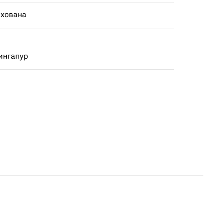
ахована
ингапур