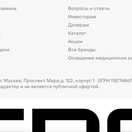
 замена
Вопросы и ответы
Инвесторам
Дилерам
а
Каталог
Акции
дачи
Все бренды
Оснащение медицинских к
. Москва, Проспект Мира д. 102, корпус 1 ОГРН 116774647
арактер и не является публичной офертой.