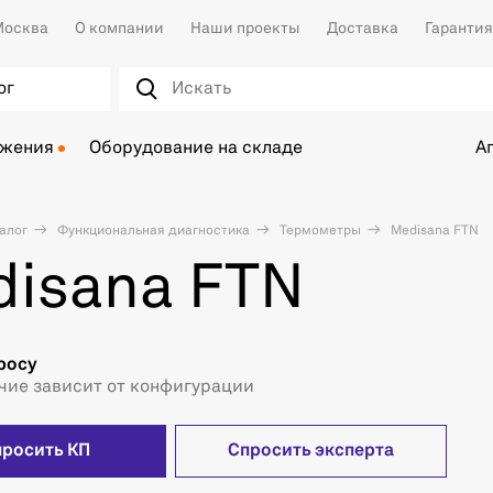
осква
О компании
Наши проекты
Доставка
Гарантия
ог
ожения
Оборудование на складе
А
алог
Функциональная диагностика
Термометры
Medisana FTN
isana FTN
росу
чие зависит от конфигурации
просить КП
Спросить эксперта