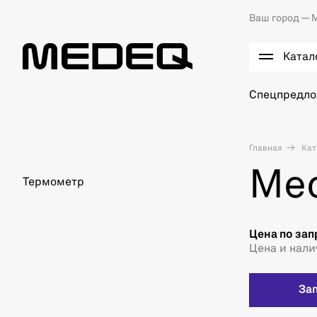
Ваш город —
М
Катал
Спецпредл
Главная
Кат
Med
Термометр
Цена по зап
Цена и нали
За