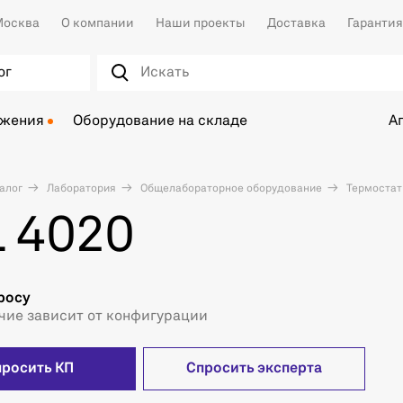
осква
О компании
Наши проекты
Доставка
Гарантия
ог
ожения
Оборудование на складе
А
алог
Лаборатория
Общелабораторное оборудование
Термоста
 4020
росу
чие зависит от конфигурации
просить КП
Спросить эксперта