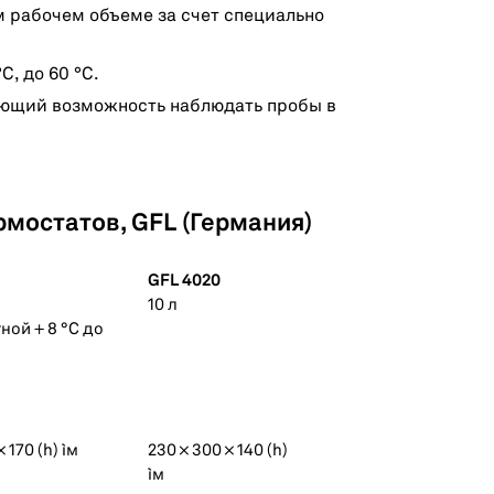
 рабочем объеме за счет специально
, до 60 °С.
ающий возможность наблюдать пробы в
мостатов, GFL (Германия)
GFL 4020
10 л
ной + 8 °С до
× 170 (h) ìм
230 × 300 × 140 (h)
ìм