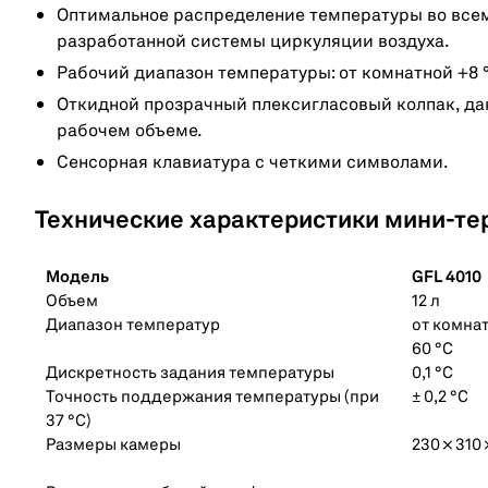
Оптимальное распределение температуры во всем
разработанной системы циркуляции воздуха.
Рабочий диапазон температуры: от комнатной +8 °С
Откидной прозрачный плексигласовый колпак, д
рабочем объеме.
Сенсорная клавиатура с четкими символами.
Технические характеристики мини-тер
Модель
GFL 4010
Объем
12 л
Диапазон температур
от комнат
60 °С
Дискретность задания температуры
0,1 °С
Точность поддержания температуры (при
± 0,2 °С
37 °С)
Размеры камеры
230 × 310 