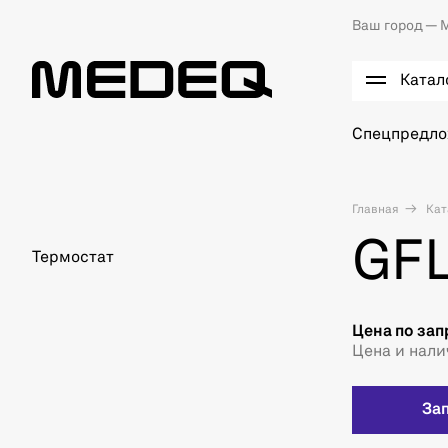
Ваш город —
М
Катал
Спецпредл
Главная
Кат
GFL
Термостат
Цена по зап
Цена и нали
За