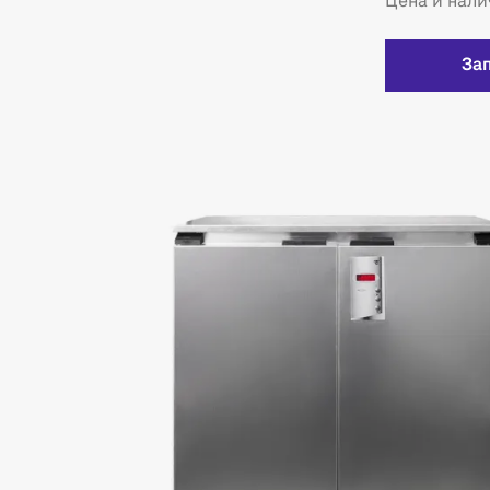
Цена и нали
За