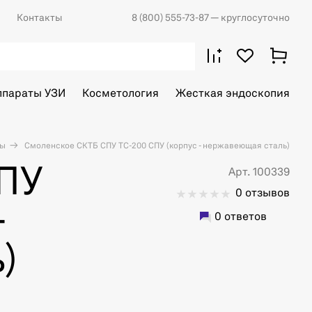
Контакты
8 (800) 555-73-87
— круглосуточно
ппараты УЗИ
Косметология
Жесткая эндоскопия
ты
Смоленское СКТБ СПУ ТС-200 СПУ (корпус - нержавеющая сталь)
ПУ
Арт. 100339
0 отзывов
-
0 ответов
)