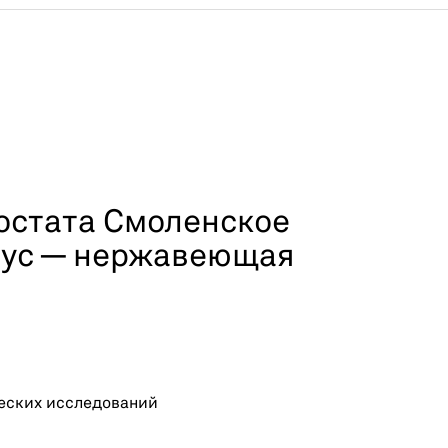
остата Смоленское
рпус — нержавеющая
еских исследований