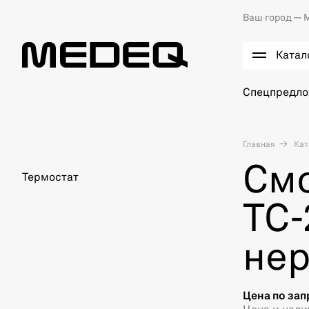
Ваш город —
М
Катал
Спецпредл
Главная
Кат
Смо
Термостат
ТС-
нер
Цена по зап