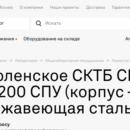
осква
О компании
Наши проекты
Доставка
Гарантия
ог
ожения
Оборудование на складе
А
алог
Лаборатория
Общелабораторное оборудование
Термоста
ленское СКТБ С
200 СПУ (корпус 
жавеющая сталь
росу