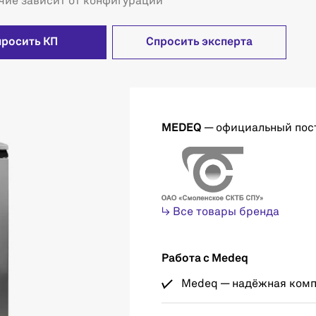
чие зависит от конфигурации
просить КП
Спросить эксперта
MEDEQ
— официальный пос
↳ Все товары бренда
Работа с Medeq
Medeq — надёжная компа