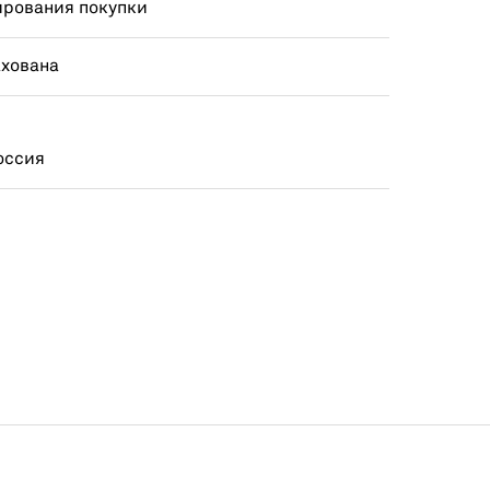
ирования покупки
ахована
оссия