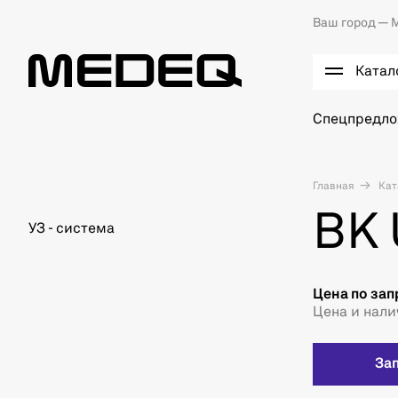
Ваш город —
М
Катал
Спецпредл
Главная
Кат
BK 
УЗ - система
Цена по зап
Цена и нали
За