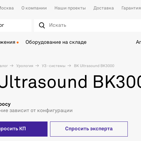
осква
О компании
Наши проекты
Доставка
Гарантия
ог
ожения
Оборудование на складе
А
алог
Урология
УЗ - системы
BK Ultrasound BK3000
Ultrasound BK30
росу
чие зависит от конфигурации
просить КП
Спросить эксперта