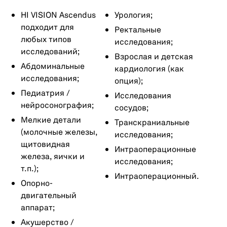
HI VISION Ascendus
Урология;
подходит для
Ректальные
любых типов
исследования;
исследований;
Взрослая и детская
Абдоминальные
кардиология (как
исследования;
опция);
Педиатрия /
Исследования
нейросонография;
сосудов;
Мелкие детали
Транскраниальные
(молочные железы,
исследования;
щитовидная
Интраоперационные
железа, яички и
исследования;
т.п.);
Интраоперационный.
Опорно-
двигательный
аппарат;
Акушерство /