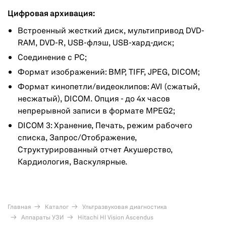
Цифровая архивация:
Встроенный жесткий диск, мультипривод DVD-
RAM, DVD-R, USB-флэш, USB-хард-диск;
Соединение с PC;
Формат изображений: BMP, TIFF, JPEG, DICOM;
Формат кинопетли/видеоклипов: AVI (сжатый,
несжатый), DICOM. Опция - до 4х часов
непрерывной записи в формате MPEG2;
DICOM 3: Хранение, Печать, режим рабочего
списка, Запрос/Отображение,
Структурированный отчет Акушерство,
Кардиология, Васкулярные.
Главная
Каталог
Ультразвуковая диагностика
Аппараты УЗИ
Hitachi HI Vision Ascendus