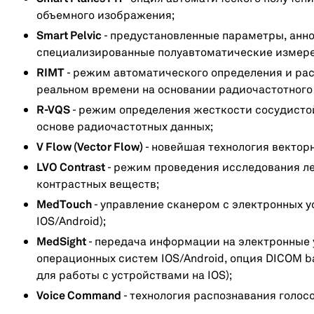
объемного изображения;
Smart Pelvic
- предустановленные параметры, анно
специализированные полуавтоматические измерен
RIMT
- режим автоматического определения и ра
реальном времени на основании радиочастотного
R-VQS
- режим определения жесткости сосудисто
основе радиочастотных данных;
V Flow (Vector Flow)
- новейшая технология вектор
LVO Contrast
- режим проведения исследования л
контрастных веществ;
MedTouch
- управление сканером с электронных у
IOS/Android);
MedSight
- передача информации на электронные 
операционных систем IOS/Android, опция DICOM b
для работы с устройствами на IOS);
Voice Command
- технология распознавания голос