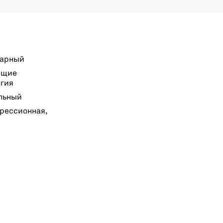
нарный
бщие
огия
льный
рессионная,