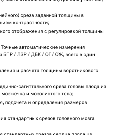
инейного) среза заданной толщины в
нием контрастности;
ского отображения с регулировкой толщины
. Точные автоматические измерения
БПР / ЛЗР / ДБК / ОГ / ОЖ, всего в один
еления и расчета толщины воротникового
единно-сагиттального среза головы плода из
 мозжечка и мозолистого тела;
я, подсчета и определения размеров
ния стандартных срезов головного мозга
я стандартных срезов сердца плода из