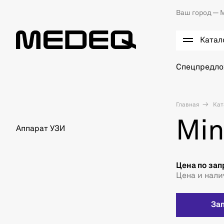
Ваш город —
М
Катал
Спецпредл
Главная
Кат
Min
Аппарат УЗИ
Цена по зап
Цена и нали
За