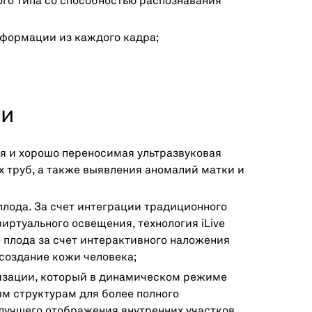
го типа со способностью распознавания
формации из каждого кадра;
ии
ая и хорошо переносимая ультразвуковая
 труб, а также выявления аномалий матки и
лода. За счет интеграции традиционного
ртуального освещения, технология iLive
 плода за счет интерактивного наложения
ссоздание кожи человека;
лизации, который в динамическом режиме
м структурам для более полного
лучшего отображения внутренних участков,