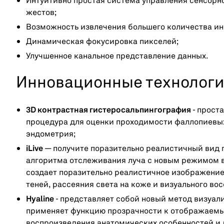
Интуитивно простая система управления сенсорно
жестов;
Возможность извлечения большего количества ин
Динамическая фокусировка пикселей;
Улучшенное канальное представление данных.
Инновационные технолог
3D контрастная гистеросальпингография
- прост
процедура для оценки проходимости фаллопиевых
эндометрия;
iLive
— получите поразительно реалистичный вид п
алгоритма отслеживания луча с новым режимом ви
создает поразительно реалистичное изображение
теней, рассеяния света на коже и визуального во
Hyaline
- представляет собой новый метод визуа
применяет функцию прозрачности к отображаемы
воспроизведения анатомических особенностей и 