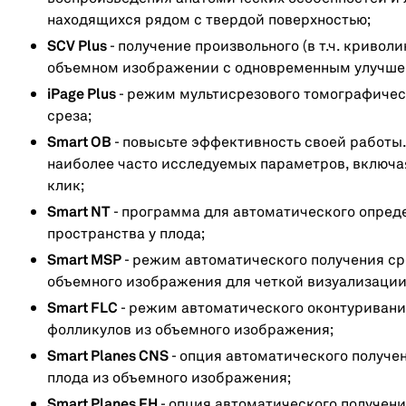
находящихся рядом с твердой поверхностью;
SCV Plus
- получение произвольного (в т.ч. кривол
объемном изображении с одновременным улучше
iPage Plus
- режим мультисрезового томографиче
среза;
Smart OB
- повысьте эффективность своей работы
наиболее часто исследуемых параметров, включая 
клик;
Smart NT
- программа для автоматического опред
пространства у плода;
Smart MSP
- режим автоматического получения ср
объемного изображения для четкой визуализации
Smart FLC
- режим автоматического оконтуривани
фолликулов из объемного изображения;
Smart Planes CNS
- опция автоматического получе
плода из объемного изображения;
Smart Planes FH
- опция автоматического получени