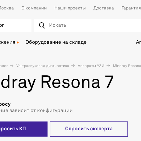
осква
О компании
Наши проекты
Доставка
Гарантия
ог
ожения
Оборудование на складе
А
алог
Ультразвуковая диагностика
Аппараты УЗИ
Mindray Resona
dray Resona 7
росу
чие зависит от конфигурации
просить КП
Спросить эксперта