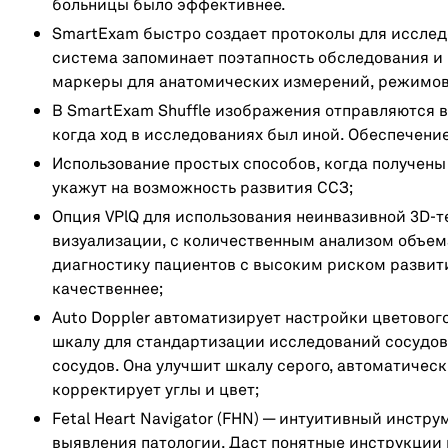
больницы было эффективнее.
SmartExam быстро создает протоколы для исслед
система запоминает поэтапность обследования и
маркеры для анатомических измерений, режимов,
В SmartExam Shuffle изображения отправляются в
когда ход в исследованиях был иной. Обеспечени
Использование простых способов, когда получены
укажут на возможность развития ССЗ;
Опция VPlQ для использования неинвазивной 3D-
визуализации, с количественным анализом объема
диагностику пациентов с высоким риском развити
качественнее;
Auto Doppler автоматизирует настройки цветового
шкалу для стандартизации исследований сосудов
сосудов. Она улучшит шкалу серого, автоматиче
корректирует углы и цвет;
Fetal Heart Navigator (FHN) — интуитивный инстр
выявления патологии. Даст понятные инструкции 