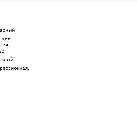
нарный
бщие
гия,
во
льный
рессионная,