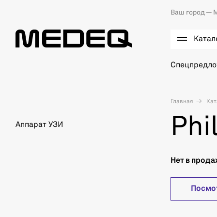
Ваш город —
М
Катал
Спецпредл
Главная
Кат
Phi
Аппарат УЗИ
Нет в прод
Посмо