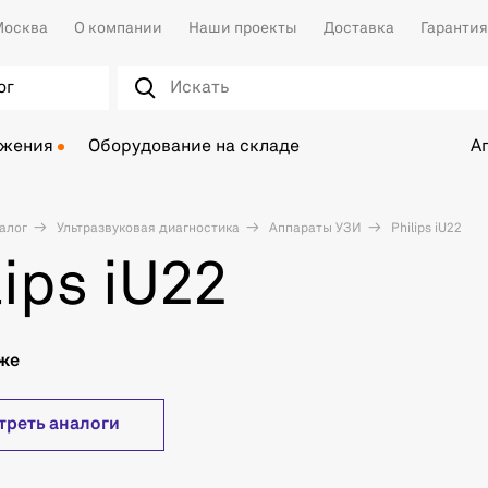
осква
О компании
Наши проекты
Доставка
Гарантия
ог
ожения
Оборудование на складе
А
алог
Ультразвуковая диагностика
Аппараты УЗИ
Philips iU22
lips iU22
аже
треть аналоги