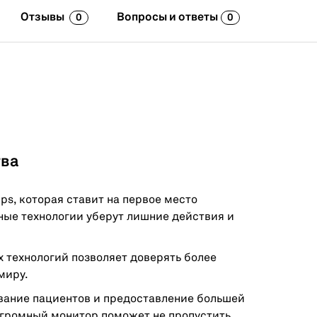
Отзывы
Вопросы и ответы
0
0
тва
ps, которая ставит на первое место
ные технологии уберут лишние действия и
 технологий позволяет доверять более
миру.
ование пациентов и предоставление большей
громный монитор поможет не пропустить