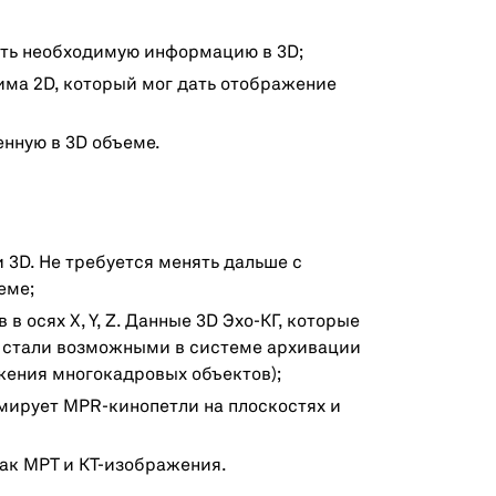
ить необходимую информацию в 3D;
има 2D, который мог дать отображение
нную в 3D объеме.
и 3D. Не требуется менять дальше с
еме;
 осях X, Y, Z. Данные 3D Эхо-КГ, которые
, стали возможными в системе архивации
ения многокадровых объектов);
мирует MPR-кинопетли на плоскостях и
ак МРТ и КТ-изображения.