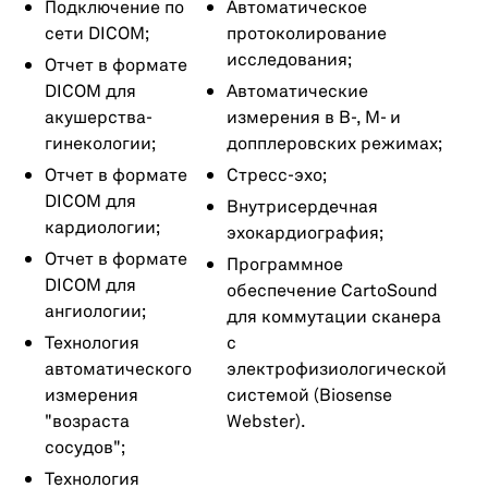
Подключение по
Автоматическое
сети DICOM;
протоколирование
исследования;
Отчет в формате
DICOM для
Автоматические
акушерства-
измерения в B-, M- и
гинекологии;
допплеровских режимах;
Отчет в формате
Стресс-эхо;
DICOM для
Внутрисердечная
кардиологии;
эхокардиография;
Отчет в формате
Программное
DICOM для
обеспечение CartoSound
ангиологии;
для коммутации сканера
Технология
с
автоматического
электрофизиологической
измерения
системой (Biosense
"возраста
Webster).
сосудов";
Технология