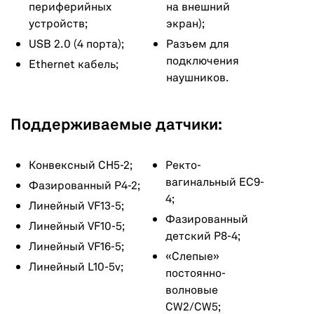
периферийных
на внешний
устройств;
экран);
USB 2.0 (4 порта);
Разъем для
подключения
Ethernet кабель;
наушников.
Поддерживаемые датчики:
Конвексный CH5-2;
Ректо-
вагинальный EC9-
Фазированный P4-2;
4;
Линейный VF13-5;
Фазированный
Линейный VF10-5;
детский P8-4;
Линейный VF16-5;
«Слепые»
Линейный L10-5v;
постоянно-
волновые
CW2/CW5;