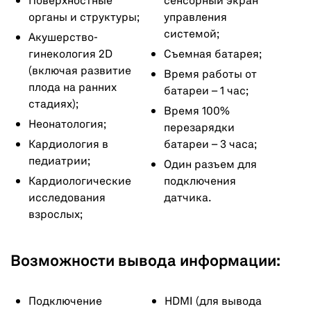
Поверхностные
сенсорный экран
органы и структуры;
управления
системой;
Акушерство-
гинекология 2D
Съемная батарея;
(включая развитие
Время работы от
плода на ранних
батареи – 1 час;
стадиях);
Время 100%
Неонатология;
перезарядки
Кардиология в
батареи – 3 часа;
педиатрии;
Один разъем для
Кардиологические
подключения
исследования
датчика.
взрослых;
Возможности вывода информации:
Подключение
HDMI (для вывода