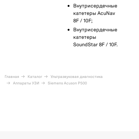
Внутрисердечные
катетеры AcuNav
8F / 10F;
Внутрисердечные
катетеры
SoundStar 8F / 10F.
Главная
Каталог
Ультразвуковая диагностика
Аппараты УЗИ
Siemens Acuson P500