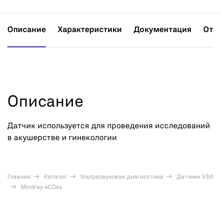
Описание
Характеристики
Документация
Отз
Описание
Датчик используется для проведения исследований
в акушерстве и гинекологии
Главная
Каталог
Ультразвуковая диагностика
Датчики УЗИ
Mindray 4CD4s