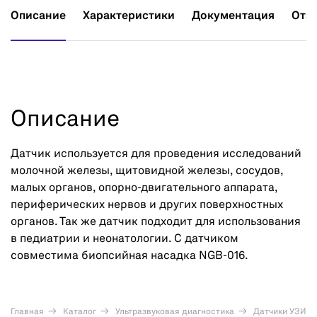
Описание
Характеристики
Документация
Отз
Описание
Датчик используется для проведения исследований
молочной железы, щитовидной железы, сосудов,
малых органов, опорно-двигательного аппарата,
периферических нервов и других поверхностных
органов. Так же датчик подходит для использования
в педиатрии и неонатологии. С датчиком
совместима биопсийная насадка NGB-016.
Главная
Каталог
Ультразвуковая диагностика
Датчики УЗИ