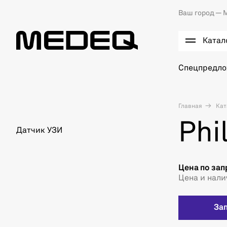
Ваш город —
М
Катал
Спецпредл
Главная
Кат
Phi
Датчик УЗИ
Цена по зап
Цена и нали
За