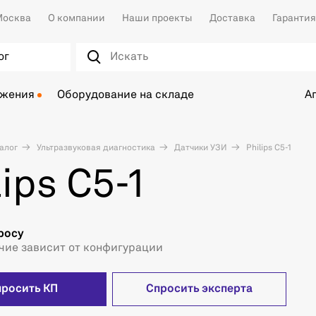
осква
О компании
Наши проекты
Доставка
Гарантия
ог
ожения
Оборудование на складе
А
алог
Ультразвуковая диагностика
Датчики УЗИ
Philips C5-1
lips C5-1
росу
чие зависит от конфигурации
просить КП
Спросить эксперта