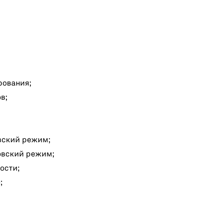
рования;
в;
вский режим;
овский режим;
ости;
;