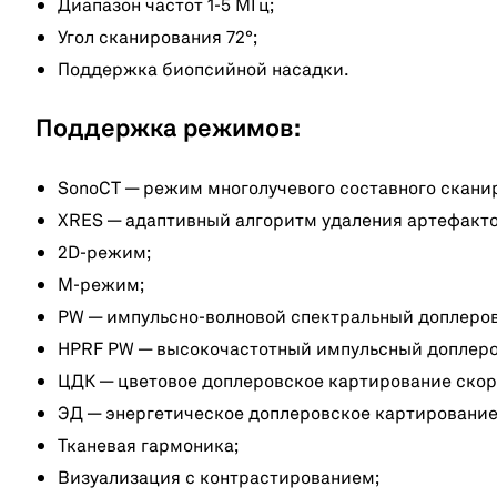
Диапазон частот 1-5 МГц;
Угол сканирования 72°;
Поддержка биопсийной насадки.
Поддержка режимов:
SonoCT — режим многолучевого составного скани
XRES — адаптивный алгоритм удаления артефакто
2D-режим;
M-режим;
PW — импульсно-волновой спектральный доплеро
HPRF PW — высокочастотный импульсный доплер
ЦДК — цветовое доплеровское картирование скор
ЭД — энергетическое доплеровское картирование
Тканевая гармоника;
Визуализация с контрастированием;