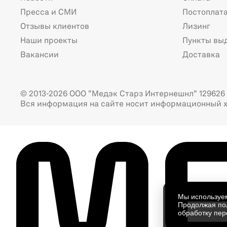
Пресса и СМИ
Постоплат
Отзывы клиентов
Лизинг
Наши проекты
Пункты вы
Вакансии
Доставка
© 2013-2026 ООО "Медэк Старз Интернешнл" 129626 г
Вся информация на сайте носит информационный х
Мы использу
Продолжая пол
обработку пер