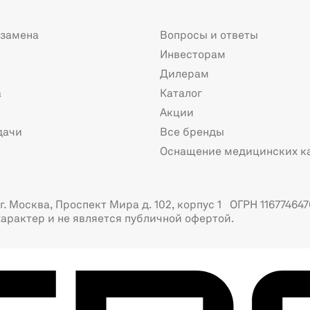
 замена
Вопросы и ответы
Инвесторам
Дилерам
а
Каталог
Акции
дачи
Все бренды
Оснащение медицинских к
. Москва, Проспект Мира д. 102, корпус 1 ОГРН 116774647
арактер и не является публичной офертой.