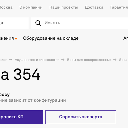
осква
О компании
Наши проекты
Доставка
Гарантия
ог
ожения
Оборудование на складе
А
алог
Акушерство и гинекология
Весы для новорожденных
Seca
a 354
росу
чие зависит от конфигурации
просить КП
Спросить эксперта