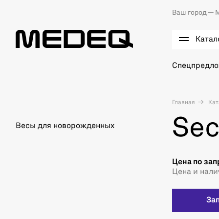
Ваш город —
М
Катал
Спецпредл
Главная
Кат
Sec
Весы для новорожденных
Цена по зап
Цена и нали
За