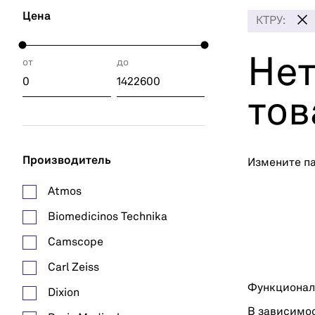
Цена
КТРУ:
Нет
от
до
тов
Производитель
Измените п
Atmos
Biomedicinos Technika
Camscope
Carl Zeiss
Функционал
Dixion
В зависимос