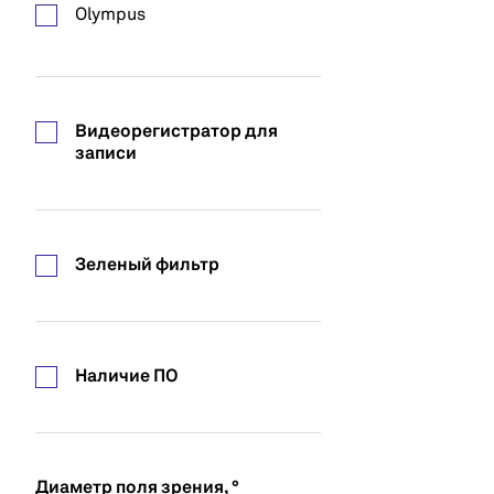
Olympus
Schott
АО Лыткаринский завод
оптического стекла
Видеорегистратор для
записи
Китай
Линза
Зеленый фильтр
Наличие ПО
Диаметр поля зрения, °