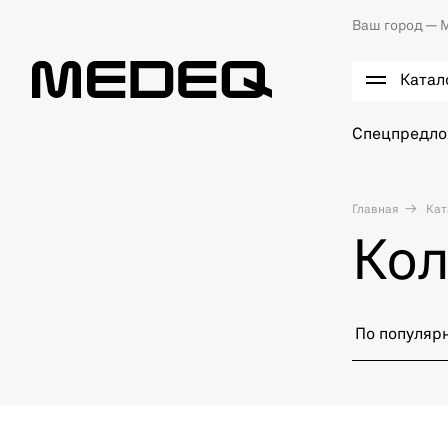
Ваш город —
М
Катал
Спецпредл
Главная
Кат
Кол
По популяр