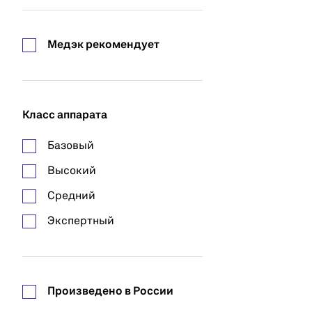
Линза
НПП Экомп
Медэк рекомендует
Оптимед
Орион Медик
Класс аппарата
Сканер
Базовый
Высокий
Средний
Экспертный
Произведено в России