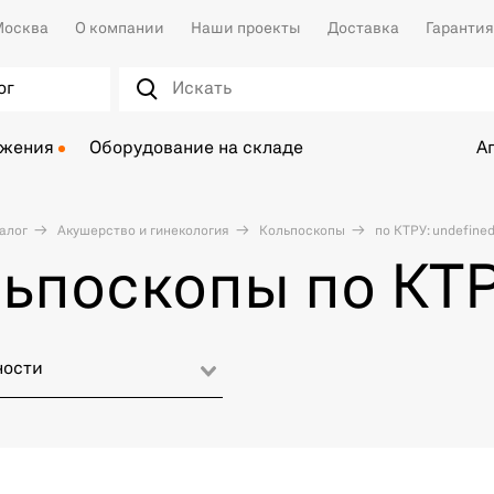
осква
О компании
Наши проекты
Доставка
Гарантия
ог
ожения
Оборудование на складе
А
алог
Акушерство и гинекология
Кольпоскопы
по КТРУ: undefine
ьпоскопы по КТР
ности