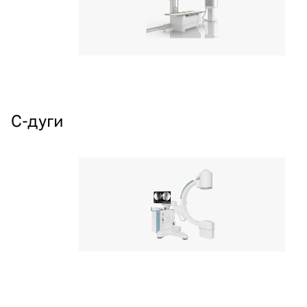
С-дуги