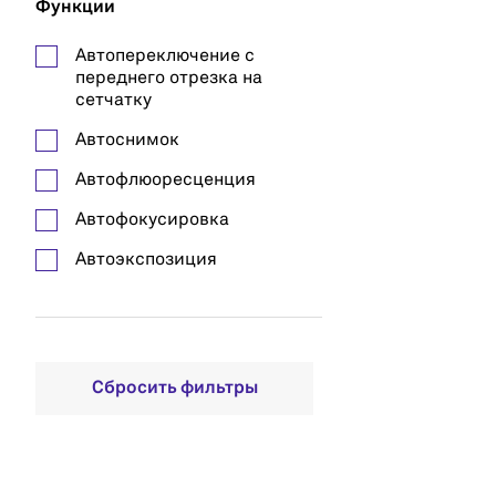
Функции
Автопереключение с
переднего отрезка на
сетчатку
Автоснимок
Автофлюоресценция
Автофокусировка
Автоэкспозиция
Гониоскопия
Флюоресцентная
ангиография
Сбросить фильтры
Функция маленького
зрачка
Функция мозаики