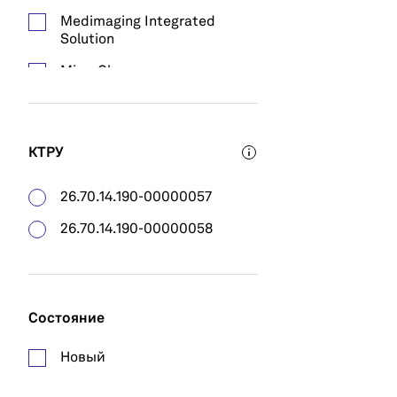
Medimaging Integrated
Solution
MicroClear
Natus Newborn Care
Nidek
КТРУ
Optomed
26.70.14.190-00000057
Phoenix Technology Group
26.70.14.190-00000058
Topcon
Состояние
Новый