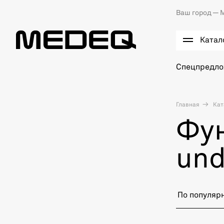
Ваш город —
М
Катал
Спецпредл
Главная
Кат
Фун
und
По популяр