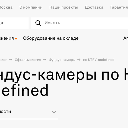
осква
О компании
Наши проекты
Доставка
Гарантия
ог
ожения
Оборудование на складе
А
алог
Офтальмология
Фундус-камеры
по КТРУ: undefined
дус-камеры по 
efined
ности