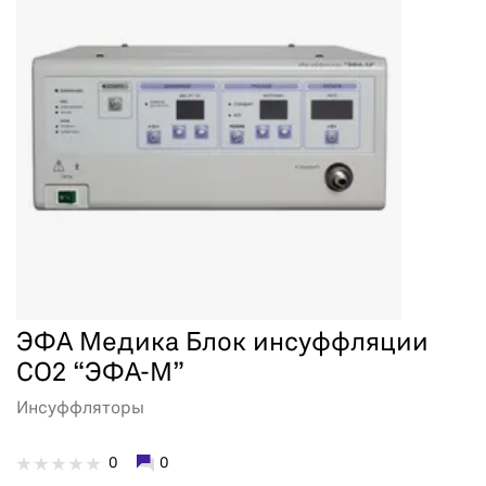
ЭФА Медика Блок инсуффляции
СО2 “ЭФА-М”
Инсуффляторы
0
0