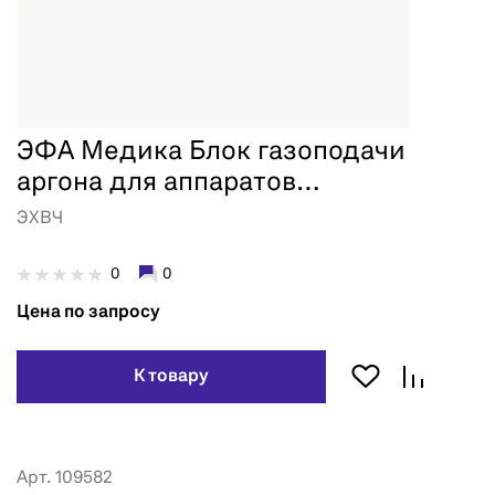
ЭФА Медика Блок газоподачи
аргона для аппаратов
универсальной серии
ЭХВЧ
0
0
Цена по запросу
К товару
Арт. 109582