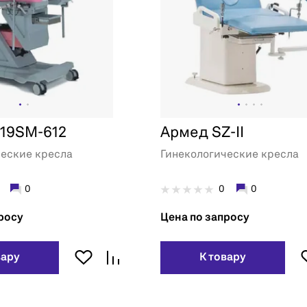
l 19SM-612
Армед SZ-II
ческие кресла
Гинекологические кресла
0
0
0
росу
Цена по запросу
вару
К товару