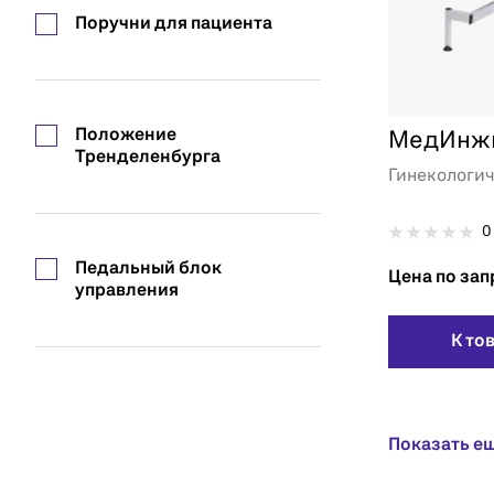
Поручни для пациента
Положение
МедИнжи
Тренделенбурга
Гинекологи
0
Педальный блок
Цена по зап
управления
К то
Показать е