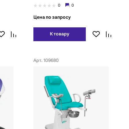
0
0
Цена по запросу
К товару
Арт. 109680