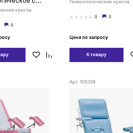
гическое с
Гинекологические кресла
приводом
ческие кресла
0
0
0
росу
Цена по запросу
вару
К товару
Арт. 105339