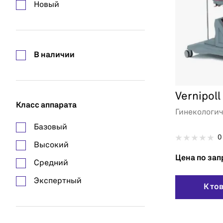
Новый
Горское
ДЗМО
Зенит
В наличии
Меги
МедИнжиниринг
Vernipol
Медин
Класс аппарата
Гинекологи
Ока-Медик
Базовый
0
Высокий
Цена по зап
Средний
Экспертный
К то