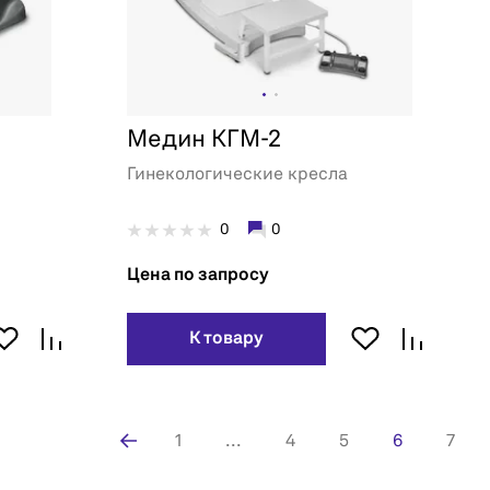
Медин КГМ-2
Гинекологические кресла
0
0
Цена по запросу
К товару
1
...
4
5
6
7