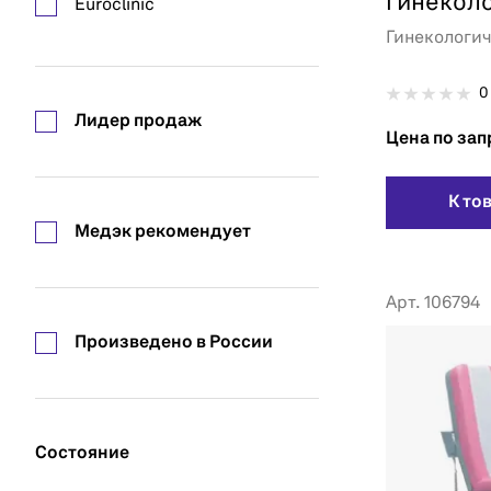
гинеколо
Euroclinic
электро
Гинекологи
Famed Zywiec
JW Medical
0
Лидер продаж
Lojer
Цена по зап
Optomic
RQL
К то
Медэк рекомендует
Schmitz
Startech
Арт. 106794
Tarsus
Произведено в России
Uzumcu
Vernipoll
Zerts
Состояние
Армед