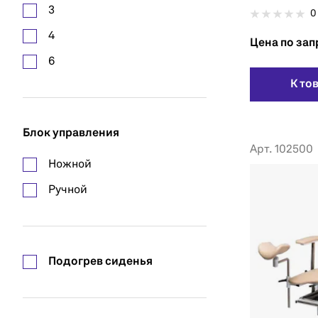
пневмопружина
3
0
4
Цена по зап
6
К то
Блок управления
Арт. 102500
Ножной
Ручной
Подогрев сиденья