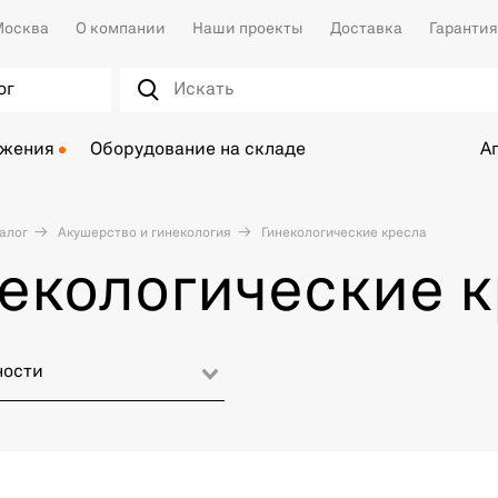
осква
О компании
Наши проекты
Доставка
Гарантия
ог
ожения
Оборудование на складе
А
алог
Акушерство и гинекология
Гинекологические кресла
екологические 
ности