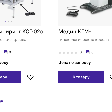
ниринг КСГ-02э
Медин КГМ-1
ческие кресла
Гинекологические кресла
0
0
0
росу
Цена по запросу
вару
К товару
ще