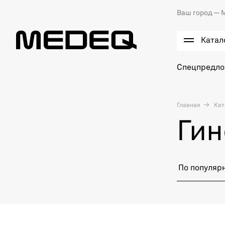
Ваш город —
М
Катал
Спецпредл
Главная
Кат
Гин
По популяр