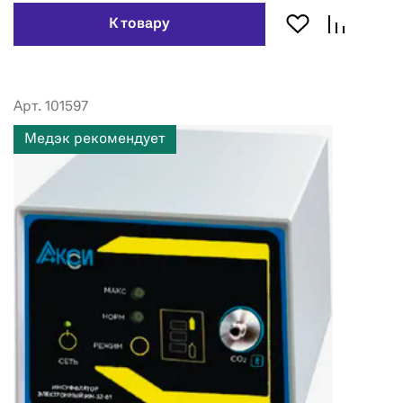
К товару
Арт. 101597
Медэк рекомендует