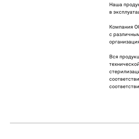
Наша проду
в эксплуата
Компания О
с различны
организаци
Вся продукц
технической
стерилизац
соответстви
соответстви