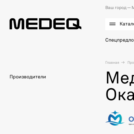
Ваш город —
М
Катал
Спецпредл
Главная
Про
Ме
Производители
Ок