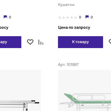
электроприводом
Кушетки
0
0
0
росу
Цена по запросу
вару
К товару
Арт. 101997