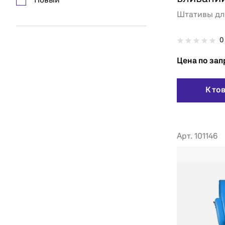
Новый
Штативы дл
0
Цена по зап
К то
Арт. 101146