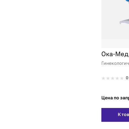
Ока-Мед
Гинекологи
0
Цена по зап
К то