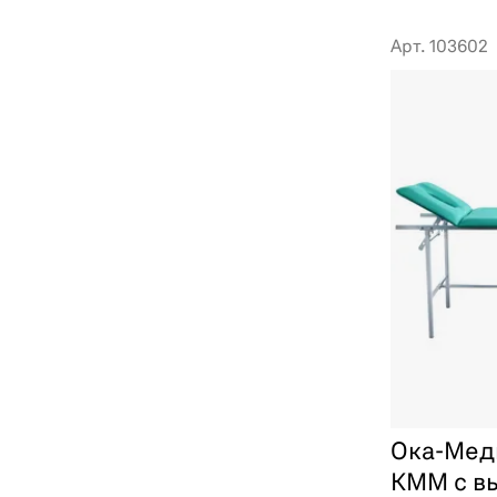
Арт. 103602
Ока-Мед
КММ с в