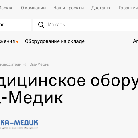
осква
О компании
Наши проекты
Доставка
Гарантия
ог
ожения
Оборудование на складе
А
изводители
Ока-Медик
дицинское обор
а-Медик