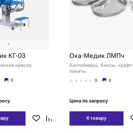
ик КГ-03
Ока-Медик ЛМПч
ческие кресла
Контейнеры, биксы, крафт
пакеты
0
0
0
росу
Цена по запросу
вару
К товару