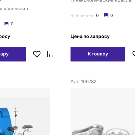
Гинекологические кресла
я капельниц
0
0
0
росу
Цена по запросу
вару
К товару
Арт. 109782