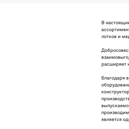
В настоящи
ассортимен
лотков и м
Добросовест
взаимовыго
расширяет к
Благодаря 
оборудован
конструктор
производств
выпускаемо
производим
является од