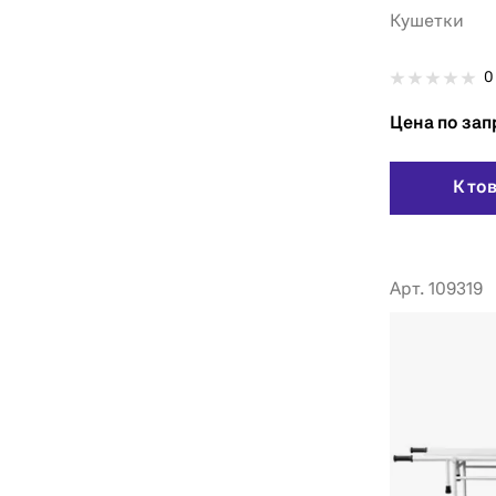
Кушетки
0
Цена по зап
К то
Арт. 109319