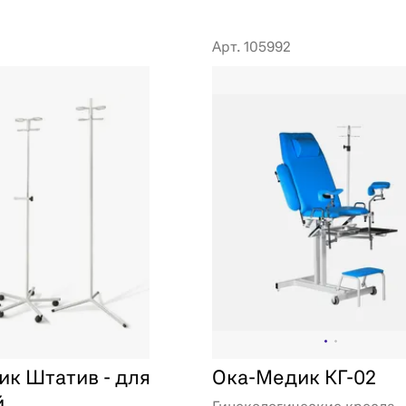
Арт. 105992
к Штатив - для
Ока-Медик КГ-02
й