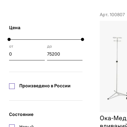
Арт. 100807
Цена
от
до
Произведено в России
Состояние
Ока-Меди
вливани