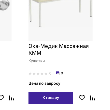
Ока-Медик Массажная
КММ
-
Кушетки
0
0
Цена по запросу
К товару